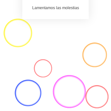
Lamentamos las molestias