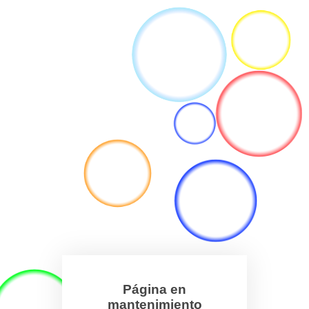
Página en
mantenimiento