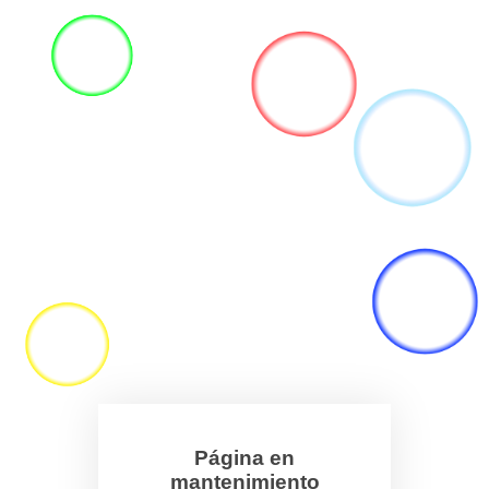
Página en
mantenimiento