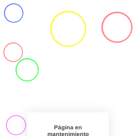
Página en
mantenimiento