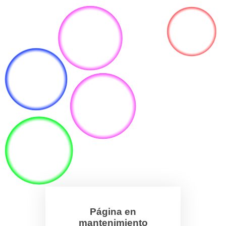
Página en
mantenimiento