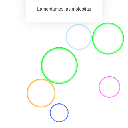
Lamentamos las molestias