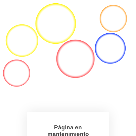
Página en
mantenimiento