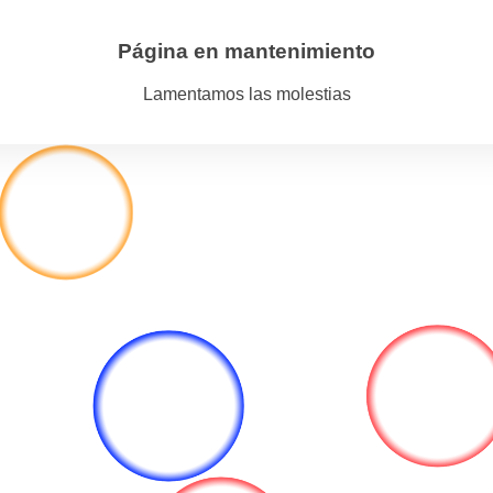
Página en mantenimiento
Lamentamos las molestias