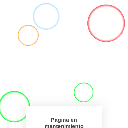
Página en
mantenimiento