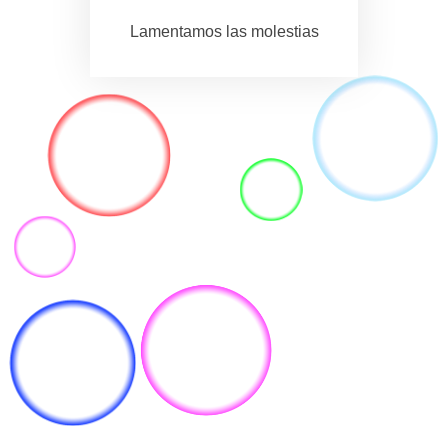
Lamentamos las molestias