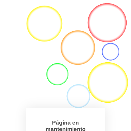
Página en
mantenimiento