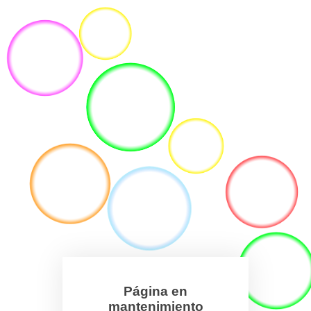
Página en
mantenimiento