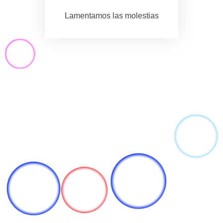
Lamentamos las molestias