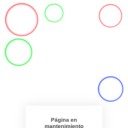
Página en
mantenimiento