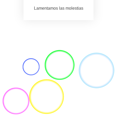
Lamentamos las molestias