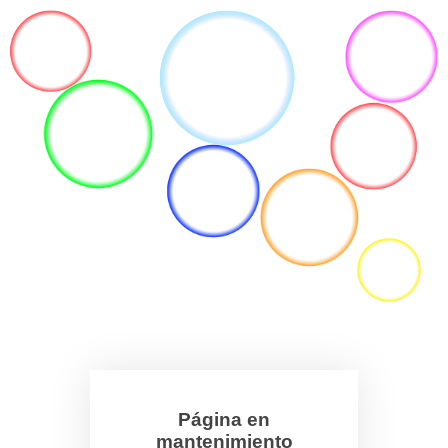
Página en
mantenimiento