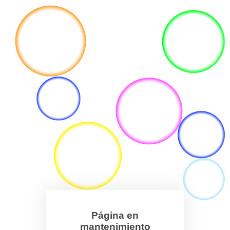
Página en
mantenimiento