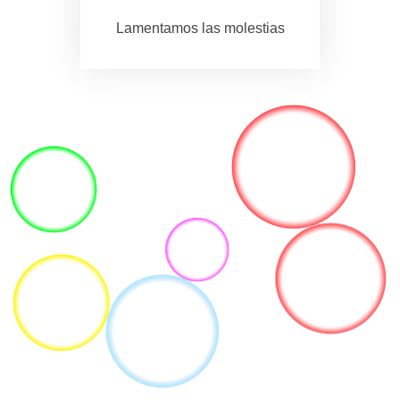
Lamentamos las molestias