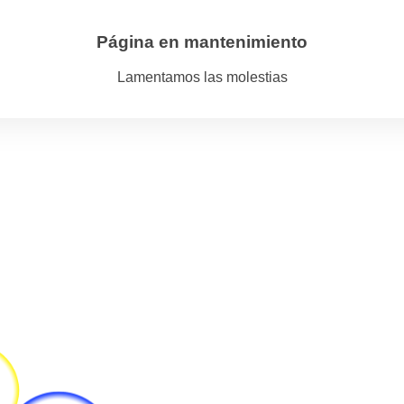
Página en mantenimiento
Lamentamos las molestias