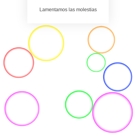
Lamentamos las molestias