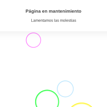
Página en mantenimiento
Lamentamos las molestias